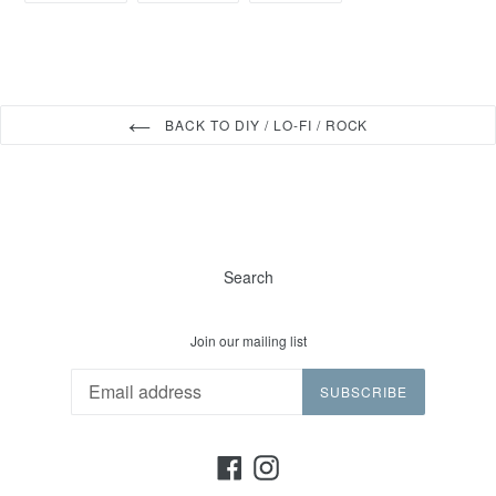
FACEBOOK
TWITTER
PINTEREST
BACK TO DIY / LO-FI / ROCK
Search
Join our mailing list
SUBSCRIBE
Facebook
Instagram