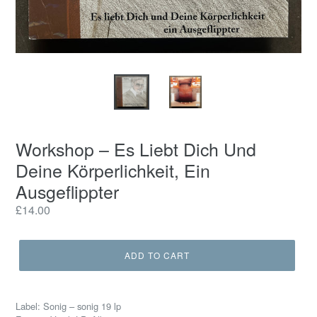
Workshop – Es Liebt Dich Und
Deine Körperlichkeit, Ein
Ausgeflippter
Regular
£14.00
price
ADD TO CART
Label: Sonig – sonig 19 lp