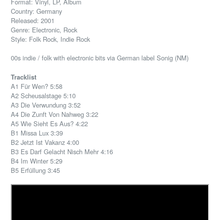
Format: Vinyl, LP, Album
Country: Germany
Released: 2001
Genre: Electronic, Rock
Style: Folk Rock, Indie Rock
00s indie / folk with electronic bits via German label Sonig (NM)
Tracklist
A1 Für Wen? 5:58
A2 Scheusalstage 5:10
A3 Die Verwundung 3:52
A4 Die Zunft Von Nahweg 3:22
A5 Wie Sieht Es Aus? 4:22
B1 Missa Lux 3:39
B2 Jetzt Ist Vakanz 4:00
B3 Es Darf Gelacht Nisch Mehr 4:16
B4 Im Winter 5:29
B5 Erfüllung 3:45