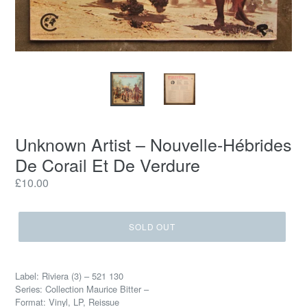
Unknown Artist ‎– Nouvelle-Hébrides
De Corail Et De Verdure
Regular
£10.00
price
SOLD OUT
Label: Riviera (3) ‎– 521 130
Series: Collection Maurice Bitter –
Format: Vinyl, LP, Reissue