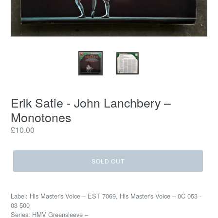
Erik Satie - John Lanchbery ‎–
Monotones
Regular
£10.00
price
SOLD OUT
Label: His Master's Voice ‎– EST 7069, His Master's Voice ‎– 0C 053 -
03 500
Series: HMV Greensleeve –