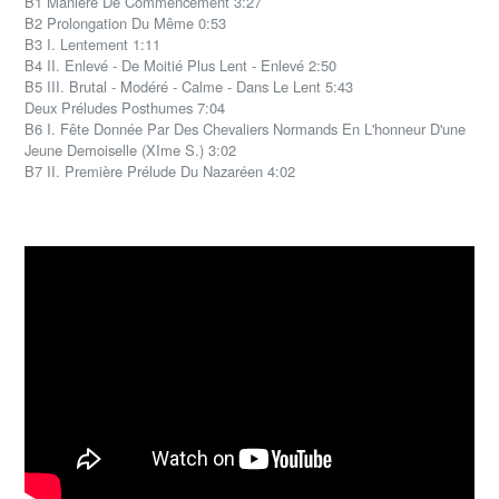
B1 Manière De Commencement 3:27
B2 Prolongation Du Même 0:53
B3 I. Lentement 1:11
B4 II. Enlevé - De Moitié Plus Lent - Enlevé 2:50
B5 III. Brutal - Modéré - Calme - Dans Le Lent 5:43
Deux Préludes Posthumes 7:04
B6 I. Fête Donnée Par Des Chevaliers Normands En L'honneur D'une
Jeune Demoiselle (XIme S.) 3:02
B7 II. Première Prélude Du Nazaréen 4:02